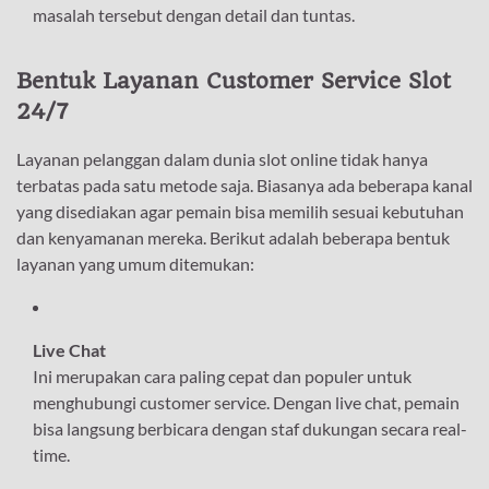
masalah tersebut dengan detail dan tuntas.
Bentuk Layanan Customer Service Slot
24/7
Layanan pelanggan dalam dunia slot online tidak hanya
terbatas pada satu metode saja. Biasanya ada beberapa kanal
yang disediakan agar pemain bisa memilih sesuai kebutuhan
dan kenyamanan mereka. Berikut adalah beberapa bentuk
layanan yang umum ditemukan:
Live Chat
Ini merupakan cara paling cepat dan populer untuk
menghubungi customer service. Dengan live chat, pemain
bisa langsung berbicara dengan staf dukungan secara real-
time.