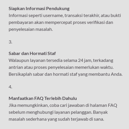
Siapkan Informasi Pendukung
Informasi seperti username, transaksi terakhir, atau bukti
pembayaran akan mempercepat proses verifikasi dan
penyelesaian masalah.
Sabar dan Hormati Staf
Walaupun layanan tersedia selama 24 jam, terkadang
antrian atau proses penyelesaian memerlukan waktu.
Bersikaplah sabar dan hormati staf yang membantu Anda.
Manfaatkan FAQ Terlebih Dahulu
Jika memungkinkan, coba cari jawaban di halaman FAQ
sebelum menghubungi layanan pelanggan. Banyak
masalah sederhana yang sudah terjawab di sana.