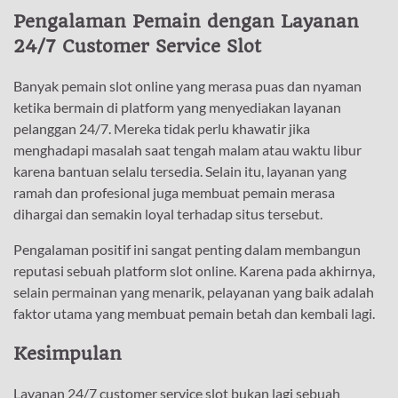
Pengalaman Pemain dengan Layanan
24/7 Customer Service Slot
Banyak pemain slot online yang merasa puas dan nyaman
ketika bermain di platform yang menyediakan layanan
pelanggan 24/7. Mereka tidak perlu khawatir jika
menghadapi masalah saat tengah malam atau waktu libur
karena bantuan selalu tersedia. Selain itu, layanan yang
ramah dan profesional juga membuat pemain merasa
dihargai dan semakin loyal terhadap situs tersebut.
Pengalaman positif ini sangat penting dalam membangun
reputasi sebuah platform slot online. Karena pada akhirnya,
selain permainan yang menarik, pelayanan yang baik adalah
faktor utama yang membuat pemain betah dan kembali lagi.
Kesimpulan
Layanan 24/7 customer service slot bukan lagi sebuah