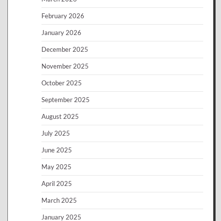
February 2026
January 2026
December 2025
November 2025
October 2025
September 2025
August 2025
July 2025
June 2025
May 2025
April 2025
March 2025
January 2025