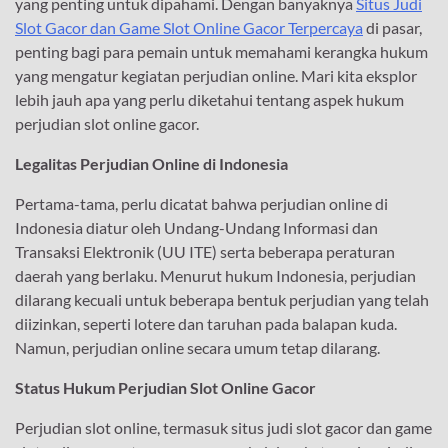
yang penting untuk dipahami. Dengan banyaknya
Situs Judi
Slot Gacor dan Game Slot Online Gacor Terpercaya
di pasar,
penting bagi para pemain untuk memahami kerangka hukum
yang mengatur kegiatan perjudian online. Mari kita eksplor
lebih jauh apa yang perlu diketahui tentang aspek hukum
perjudian slot online gacor.
Legalitas Perjudian Online di Indonesia
Pertama-tama, perlu dicatat bahwa perjudian online di
Indonesia diatur oleh Undang-Undang Informasi dan
Transaksi Elektronik (UU ITE) serta beberapa peraturan
daerah yang berlaku. Menurut hukum Indonesia, perjudian
dilarang kecuali untuk beberapa bentuk perjudian yang telah
diizinkan, seperti lotere dan taruhan pada balapan kuda.
Namun, perjudian online secara umum tetap dilarang.
Status Hukum Perjudian Slot Online Gacor
Perjudian slot online, termasuk situs judi slot gacor dan game