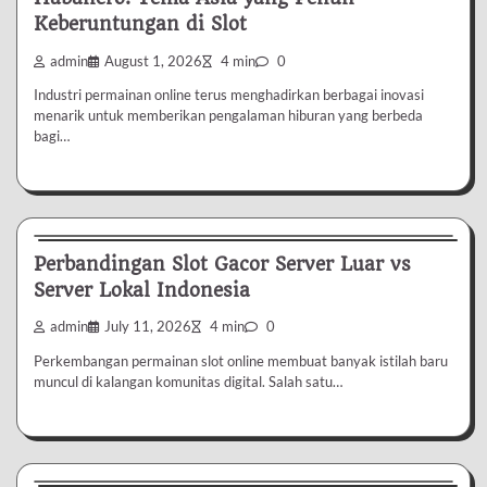
Keberuntungan di Slot
admin
August 1, 2026
4 min
0
Industri permainan online terus menghadirkan berbagai inovasi
menarik untuk memberikan pengalaman hiburan yang berbeda
bagi…
Uncategorized
Perbandingan Slot Gacor Server Luar vs
Server Lokal Indonesia
admin
July 11, 2026
4 min
0
Perkembangan permainan slot online membuat banyak istilah baru
muncul di kalangan komunitas digital. Salah satu…
Uncategorized