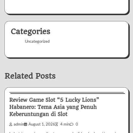
Categories
Uncategorized
Related Posts
Uncategorized
Review Game Slot “5 Lucky Lions”
Habanero: Tema Asia yang Penuh
Keberuntungan di Slot
admin
August 1, 2026
4 min
0