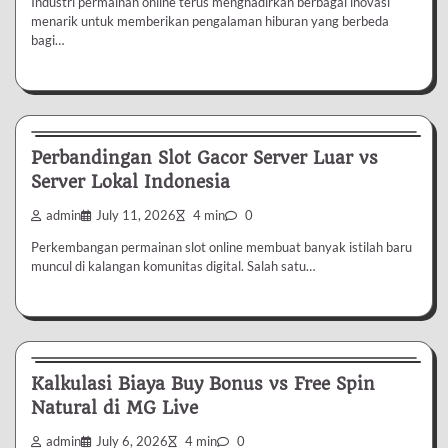
Industri permainan online terus menghadirkan berbagai inovasi
menarik untuk memberikan pengalaman hiburan yang berbeda
bagi…
Uncategorized
Perbandingan Slot Gacor Server Luar vs
Server Lokal Indonesia
admin
July 11, 2026
4 min
0
Perkembangan permainan slot online membuat banyak istilah baru
muncul di kalangan komunitas digital. Salah satu…
Uncategorized
Kalkulasi Biaya Buy Bonus vs Free Spin
Natural di MG Live
admin
July 6, 2026
4 min
0