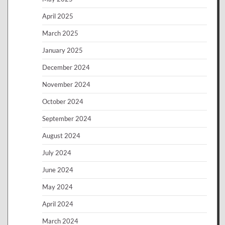
April 2025
March 2025
January 2025
December 2024
November 2024
October 2024
September 2024
August 2024
July 2024
June 2024
May 2024
April 2024
March 2024