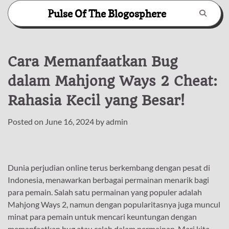
Skip
Pulse Of The Blogosphere
to
content
Cara Memanfaatkan Bug
dalam Mahjong Ways 2 Cheat:
Rahasia Kecil yang Besar!
Posted on
June 16, 2024
by
admin
Dunia perjudian online terus berkembang dengan pesat di
Indonesia, menawarkan berbagai permainan menarik bagi
para pemain. Salah satu permainan yang populer adalah
Mahjong Ways 2, namun dengan popularitasnya juga muncul
minat para pemain untuk mencari keuntungan dengan
memanfaatkan bug atau celah dalam permainan. Mari kita