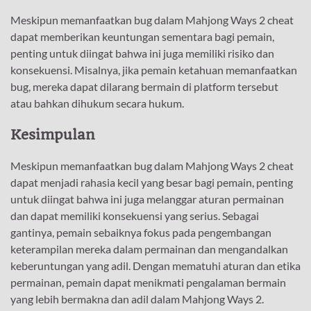
Meskipun memanfaatkan bug dalam Mahjong Ways 2 cheat
dapat memberikan keuntungan sementara bagi pemain,
penting untuk diingat bahwa ini juga memiliki risiko dan
konsekuensi. Misalnya, jika pemain ketahuan memanfaatkan
bug, mereka dapat dilarang bermain di platform tersebut
atau bahkan dihukum secara hukum.
Kesimpulan
Meskipun memanfaatkan bug dalam Mahjong Ways 2 cheat
dapat menjadi rahasia kecil yang besar bagi pemain, penting
untuk diingat bahwa ini juga melanggar aturan permainan
dan dapat memiliki konsekuensi yang serius. Sebagai
gantinya, pemain sebaiknya fokus pada pengembangan
keterampilan mereka dalam permainan dan mengandalkan
keberuntungan yang adil. Dengan mematuhi aturan dan etika
permainan, pemain dapat menikmati pengalaman bermain
yang lebih bermakna dan adil dalam Mahjong Ways 2.