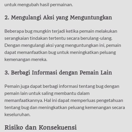
untuk mengubah hasil permainan.
2. Mengulangi Aksi yang Menguntungkan
Beberapa bug mungkin terjadi ketika pemain melakukan
serangkaian tindakan tertentu secara berulang-ulang.
Dengan mengulangi aksi yang menguntungkan ini, pemain
dapat memanfaatkan bug untuk meningkatkan peluang
kemenangan mereka.
3. Berbagi Informasi dengan Pemain Lain
Pemain juga dapat berbagi informasi tentang bug dengan
pemain lain untuk saling membantu dalam
memanfaatkannya. Hal ini dapat memperluas pengetahuan
tentang bug dan meningkatkan peluang kemenangan secara
keseluruhan.
Risiko dan Konsekuensi