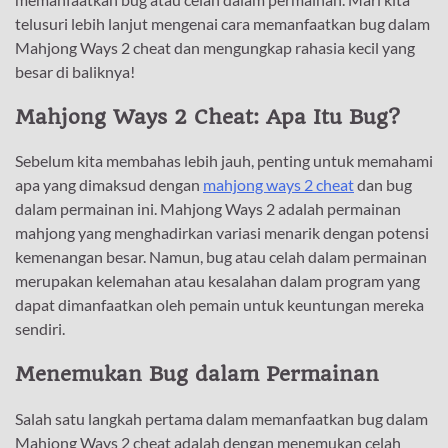
telusuri lebih lanjut mengenai cara memanfaatkan bug dalam
Mahjong Ways 2 cheat dan mengungkap rahasia kecil yang
besar di baliknya!
Mahjong Ways 2 Cheat: Apa Itu Bug?
Sebelum kita membahas lebih jauh, penting untuk memahami
apa yang dimaksud dengan
mahjong ways 2 cheat
dan bug
dalam permainan ini. Mahjong Ways 2 adalah permainan
mahjong yang menghadirkan variasi menarik dengan potensi
kemenangan besar. Namun, bug atau celah dalam permainan
merupakan kelemahan atau kesalahan dalam program yang
dapat dimanfaatkan oleh pemain untuk keuntungan mereka
sendiri.
Menemukan Bug dalam Permainan
Salah satu langkah pertama dalam memanfaatkan bug dalam
Mahjong Ways 2 cheat adalah dengan menemukan celah