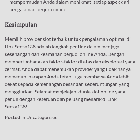
mempermudah Anda dalam menikmati setiap aspek dari
pengalaman berjudi online.
Kesimpulan
Memilih provider slot terbaik untuk pengalaman optimal di
Link Sensa138 adalah langkah penting dalam menjaga
kesenangan dan keamanan berjudi online Anda. Dengan
mempertimbangkan faktor-faktor di atas dan eksplorasi yang
cermat, Anda dapat menemukan provider yang tidak hanya
memenuhi harapan Anda tetapi juga membawa Anda lebih
dekat kepada kemenangan besar dan keberuntungan yang
menggiurkan. Selamat menjelajahi dunia slot online yang
penuh dengan keseruan dan peluang menarik di Link
Sensa138!
Posted in
Uncategorized