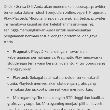
Di Link Sensa138, Anda akan menemukan beberapa provider
terkemuka dalam industri perjudian online, seperti Pragmatic
Play, Playtech, Microgaming, dan banyak lagi. Setiap provider
ini membawa keunikan dan kelebihan masing-masing,
sehingga memungkinkan Anda untuk menyesuaikan
pengalaman bermain sesuai dengan preferensi dan gaya
Anda.
Pragmatic Play:
Dikenal dengan inovasi dan
keberagaman permainannya, Pragmatic Play menawarkan
slot dengan tema yang beragam dan fitur-fitur bonus yang
mengasyikkan.
Playtech:
Sebagai salah satu provider terkemuka di
dunia, Playtech menyediakan slot dengan grafis yang
memukau dan jackpot progresif yang menggiurkan.
Microgaming:
Terkenal dengan RTP tinggi dan kualitas
grafis yang superior, Microgaming menjadi pilihan favorit
bagi banyak pemain yang mengutamakan kualitas