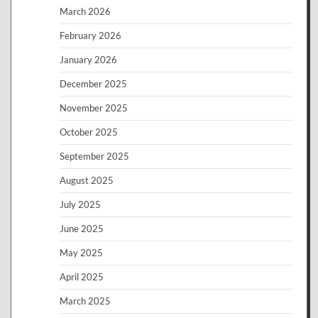
March 2026
February 2026
January 2026
December 2025
November 2025
October 2025
September 2025
August 2025
July 2025
June 2025
May 2025
April 2025
March 2025