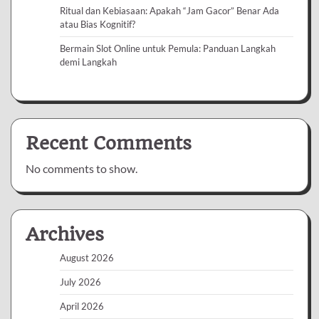
Ritual dan Kebiasaan: Apakah “Jam Gacor” Benar Ada
atau Bias Kognitif?
Bermain Slot Online untuk Pemula: Panduan Langkah
demi Langkah
Recent Comments
No comments to show.
Archives
August 2026
July 2026
April 2026