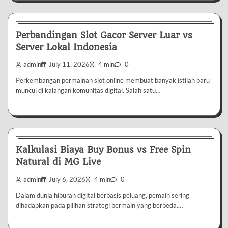
Uncategorized
Perbandingan Slot Gacor Server Luar vs
Server Lokal Indonesia
admin
July 11, 2026
4 min
0
Perkembangan permainan slot online membuat banyak istilah baru
muncul di kalangan komunitas digital. Salah satu…
Uncategorized
Kalkulasi Biaya Buy Bonus vs Free Spin
Natural di MG Live
admin
July 6, 2026
4 min
0
Dalam dunia hiburan digital berbasis peluang, pemain sering
dihadapkan pada pilihan strategi bermain yang berbeda.…