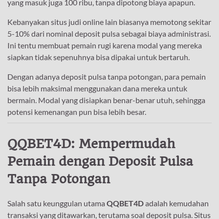
yang masuk juga 100 ribu, tanpa dipotong biaya apapun.
Kebanyakan situs judi online lain biasanya memotong sekitar
5-10% dari nominal deposit pulsa sebagai biaya administrasi.
Ini tentu membuat pemain rugi karena modal yang mereka
siapkan tidak sepenuhnya bisa dipakai untuk bertaruh.
Dengan adanya deposit pulsa tanpa potongan, para pemain
bisa lebih maksimal menggunakan dana mereka untuk
bermain. Modal yang disiapkan benar-benar utuh, sehingga
potensi kemenangan pun bisa lebih besar.
QQBET4D: Mempermudah
Pemain dengan Deposit Pulsa
Tanpa Potongan
Salah satu keunggulan utama
QQBET4D
adalah kemudahan
transaksi yang ditawarkan, terutama soal deposit pulsa. Situs