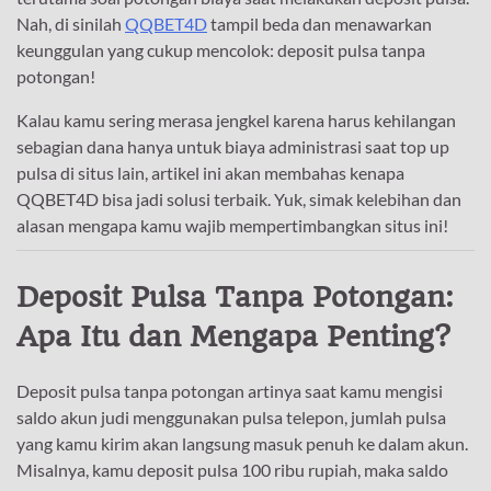
Nah, di sinilah
QQBET4D
tampil beda dan menawarkan
keunggulan yang cukup mencolok: deposit pulsa tanpa
potongan!
Kalau kamu sering merasa jengkel karena harus kehilangan
sebagian dana hanya untuk biaya administrasi saat top up
pulsa di situs lain, artikel ini akan membahas kenapa
QQBET4D bisa jadi solusi terbaik. Yuk, simak kelebihan dan
alasan mengapa kamu wajib mempertimbangkan situs ini!
Deposit Pulsa Tanpa Potongan:
Apa Itu dan Mengapa Penting?
Deposit pulsa tanpa potongan artinya saat kamu mengisi
saldo akun judi menggunakan pulsa telepon, jumlah pulsa
yang kamu kirim akan langsung masuk penuh ke dalam akun.
Misalnya, kamu deposit pulsa 100 ribu rupiah, maka saldo