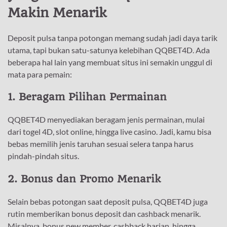
Makin Menarik
Deposit pulsa tanpa potongan memang sudah jadi daya tarik
utama, tapi bukan satu-satunya kelebihan QQBET4D. Ada
beberapa hal lain yang membuat situs ini semakin unggul di
mata para pemain:
1.
Beragam Pilihan Permainan
QQBET4D menyediakan beragam jenis permainan, mulai
dari togel 4D, slot online, hingga live casino. Jadi, kamu bisa
bebas memilih jenis taruhan sesuai selera tanpa harus
pindah-pindah situs.
2.
Bonus dan Promo Menarik
Selain bebas potongan saat deposit pulsa, QQBET4D juga
rutin memberikan bonus deposit dan cashback menarik.
Misalnya, bonus new member, cashback harian, hingga