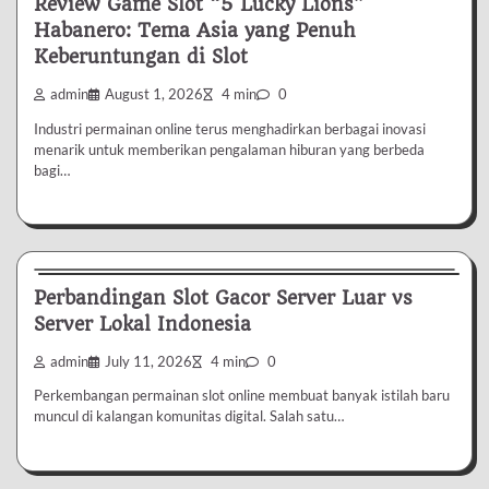
Review Game Slot “5 Lucky Lions”
Habanero: Tema Asia yang Penuh
Keberuntungan di Slot
admin
August 1, 2026
4 min
0
Industri permainan online terus menghadirkan berbagai inovasi
menarik untuk memberikan pengalaman hiburan yang berbeda
bagi…
Uncategorized
Perbandingan Slot Gacor Server Luar vs
Server Lokal Indonesia
admin
July 11, 2026
4 min
0
Perkembangan permainan slot online membuat banyak istilah baru
muncul di kalangan komunitas digital. Salah satu…