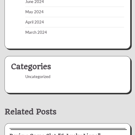
June 2024
May 2024
April 2024
March 2024
Categories
Uncategorized
Related Posts
Uncategorized