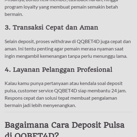
program loyalty yang membuat pemain semakin betah
bermain.
3.
Transaksi Cepat dan Aman
Selain deposit, proses withdraw di QQBET4D juga cepat dan
aman. Ini tentu penting agar pemain merasa nyaman saat
ingin mengambil kemenangan tanpa perlu menunggu lama.
4.
Layanan Pelanggan Profesional
Kalau kamu punya pertanyaan atau kendala soal deposit
pulsa, customer service QQBET4D siap membantu 24 jam.
Respons cepat dan solusi tepat membuat pengalaman
bermain jadi lebih menyenangkan.
Bagaimana Cara Deposit Pulsa
di QQBET4D?