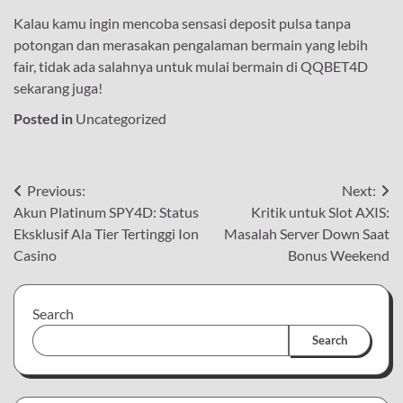
Kalau kamu ingin mencoba sensasi deposit pulsa tanpa
potongan dan merasakan pengalaman bermain yang lebih
fair, tidak ada salahnya untuk mulai bermain di QQBET4D
sekarang juga!
Posted in
Uncategorized
Post
Previous:
Next:
Akun Platinum SPY4D: Status
Kritik untuk Slot AXIS:
navigation
Eksklusif Ala Tier Tertinggi Ion
Masalah Server Down Saat
Casino
Bonus Weekend
Search
Search