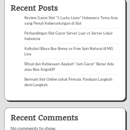
Recent Posts
Review Game Slot “5 Lucky Lions” Habanero: Tema Asia
yang Penuh Keberuntungan di Slot
Perbandingan Slot Gacor Server Luar vs Server Lokal
Indonesia
Kalkulasi Biaya Buy Bonus vs Free Spin Natural di MG
Live
Ritual dan Kebiasaan: Apakah “Jam Gacor” Benar Ada
atau Bias Kognitif?
Bermain Slot Online untuk Pemula: Panduan Langkah
demi Langkah
Recent Comments
No comments to show.