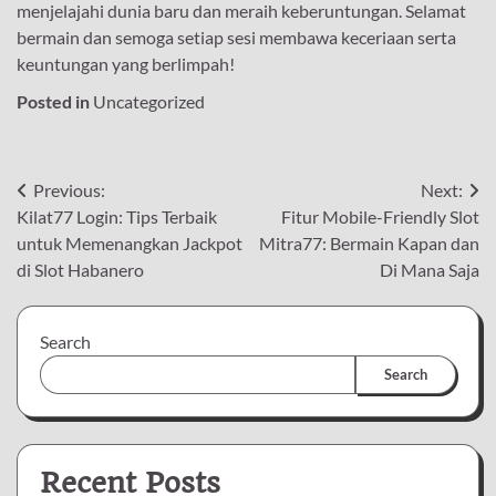
menjelajahi dunia baru dan meraih keberuntungan. Selamat
bermain dan semoga setiap sesi membawa keceriaan serta
keuntungan yang berlimpah!
Posted in
Uncategorized
Post
Previous:
Next:
Kilat77 Login: Tips Terbaik
Fitur Mobile-Friendly Slot
navigation
untuk Memenangkan Jackpot
Mitra77: Bermain Kapan dan
di Slot Habanero
Di Mana Saja
Search
Search
Recent Posts