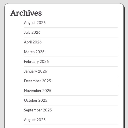
Archives
August 2026
July 2026
April 2026
March 2026
February 2026
January 2026
December 2025
November 2025
October 2025
September 2025
August 2025