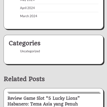
April 2024
March 2024
Categories
Uncategorized
Related Posts
Uncategorized
Review Game Slot “5 Lucky Lions”
Habanero: Tema Asia yang Penuh