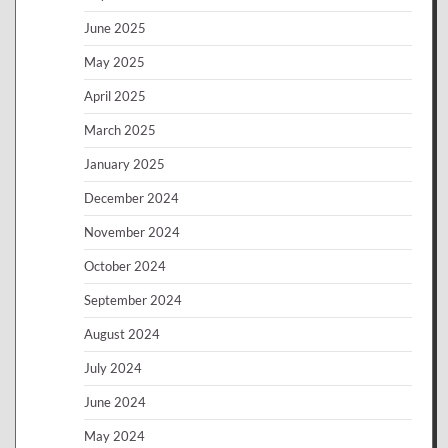
June 2025
May 2025
April 2025
March 2025
January 2025
December 2024
November 2024
October 2024
September 2024
August 2024
July 2024
June 2024
May 2024