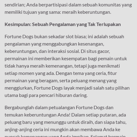
sendirian; Anda berpartisipasi dalam sebuah komunitas yang
memiliki tujuan yang sama: meraih keberuntungan.
Kesimpulan: Sebuah Pengalaman yang Tak Terlupakan
Fortune Dogs bukan sekadar slot biasa; ini adalah sebuah
pengalaman yang menggabungkan kesenangan,
keberuntungan, dan interaksi sosial. Di situs gacor,
permainan ini memberikan kesempatan bagi pemain untuk
tidak hanya meraih kemenangan, tetapi juga menikmati
setiap momen yang ada. Dengan tema yang ceria, fitur
permainan yang beragam, serta peluang menang yang
menggiurkan, Fortune Dogs layak menjadi salah satu pilihan
utama bagi para pencari hiburan daring.
Bergabunglah dalam petualangan Fortune Dogs dan
temukan keberuntungan Anda! Dalam setiap putaran, ada
peluang baru yang menunggu untuk diraih, dan siapa tahu,
anjing-anjing ceria ini mungkin akan membawa Anda ke
puncak kemenangan yang Anda impikan. Selamat bermain