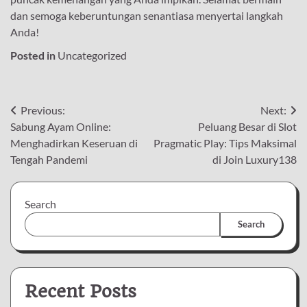
dan semoga keberuntungan senantiasa menyertai langkah
Anda!
Posted in
Uncategorized
Post
Previous:
Next:
Sabung Ayam Online:
Peluang Besar di Slot
navigation
Menghadirkan Keseruan di
Pragmatic Play: Tips Maksimal
Tengah Pandemi
di Join Luxury138
Search
Search
Recent Posts