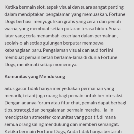
Ketika bermain slot, aspek visual dan suara sangat penting
dalam menciptakan pengalaman yang memuaskan. Fortune
Dogs berhasil menyuguhkan grafis yang cerah dan penuh
warna, yang membuat setiap putaran terasa hidup. Suara
latar yang ceria menambah keceriaan dalam permainan,
seolah-olah setiap gulungan berputar membawa
kebahagiaan baru. Pengalaman visual dan auditori ini
membuat pemain betah berlama-lama di dunia Fortune
Dogs, menikmati setiap momennya.
Komunitas yang Mendukung
Situs gacor tidak hanya menyediakan permainan yang
menarik, tetapi juga ruang bagi pemain untuk berinteraksi.
Dengan adanya forum atau fitur chat, pemain dapat berbagi
tips, strategi, dan pengalaman bermain mereka. Hal ini
menciptakan atmosfer komunitas yang positif, di mana
semua orang saling mendukung dan memberi semangat.
Ketika bermain Fortune Dogs, Anda tidak hanya bertaruh