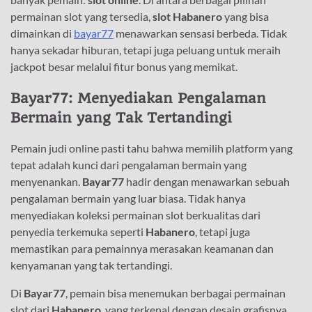
permainan slot yang tersedia,
slot Habanero
yang bisa
dimainkan di
bayar77
menawarkan sensasi berbeda. Tidak
hanya sekadar hiburan, tetapi juga peluang untuk meraih
jackpot besar melalui fitur bonus yang memikat.
Bayar77: Menyediakan Pengalaman
Bermain yang Tak Tertandingi
Pemain judi online pasti tahu bahwa memilih platform yang
tepat adalah kunci dari pengalaman bermain yang
menyenankan.
Bayar77
hadir dengan menawarkan sebuah
pengalaman bermain yang luar biasa. Tidak hanya
menyediakan koleksi permainan slot berkualitas dari
penyedia terkemuka seperti
Habanero
, tetapi juga
memastikan para pemainnya merasakan keamanan dan
kenyamanan yang tak tertandingi.
Di
Bayar77
, pemain bisa menemukan berbagai permainan
slot dari
Habanero
, yang terkenal dengan desain grafisnya