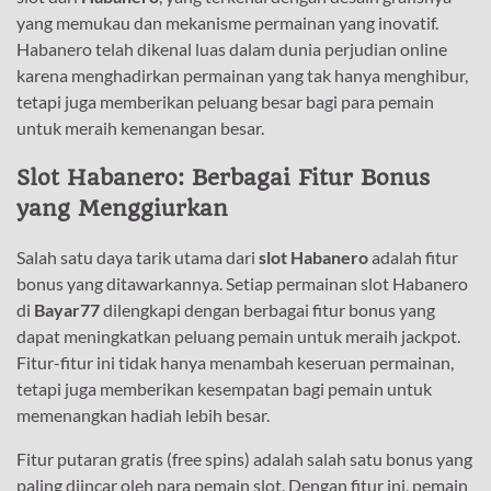
yang memukau dan mekanisme permainan yang inovatif.
Habanero telah dikenal luas dalam dunia perjudian online
karena menghadirkan permainan yang tak hanya menghibur,
tetapi juga memberikan peluang besar bagi para pemain
untuk meraih kemenangan besar.
Slot Habanero: Berbagai Fitur Bonus
yang Menggiurkan
Salah satu daya tarik utama dari
slot Habanero
adalah fitur
bonus yang ditawarkannya. Setiap permainan slot Habanero
di
Bayar77
dilengkapi dengan berbagai fitur bonus yang
dapat meningkatkan peluang pemain untuk meraih jackpot.
Fitur-fitur ini tidak hanya menambah keseruan permainan,
tetapi juga memberikan kesempatan bagi pemain untuk
memenangkan hadiah lebih besar.
Fitur putaran gratis (free spins) adalah salah satu bonus yang
paling diincar oleh para pemain slot. Dengan fitur ini, pemain