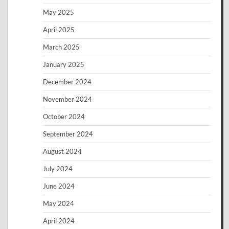
May 2025
April 2025
March 2025
January 2025
December 2024
November 2024
October 2024
September 2024
August 2024
July 2024
June 2024
May 2024
April 2024