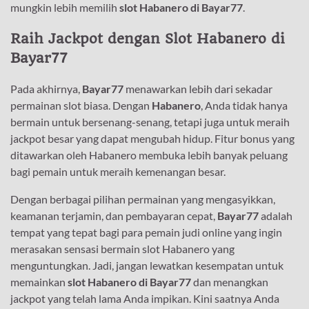
mungkin lebih memilih
slot Habanero di Bayar77
.
Raih Jackpot dengan Slot Habanero di
Bayar77
Pada akhirnya,
Bayar77
menawarkan lebih dari sekadar
permainan slot biasa. Dengan
Habanero
, Anda tidak hanya
bermain untuk bersenang-senang, tetapi juga untuk meraih
jackpot besar yang dapat mengubah hidup. Fitur bonus yang
ditawarkan oleh Habanero membuka lebih banyak peluang
bagi pemain untuk meraih kemenangan besar.
Dengan berbagai pilihan permainan yang mengasyikkan,
keamanan terjamin, dan pembayaran cepat,
Bayar77
adalah
tempat yang tepat bagi para pemain judi online yang ingin
merasakan sensasi bermain slot Habanero yang
menguntungkan. Jadi, jangan lewatkan kesempatan untuk
memainkan
slot Habanero di Bayar77
dan menangkan
jackpot yang telah lama Anda impikan. Kini saatnya Anda