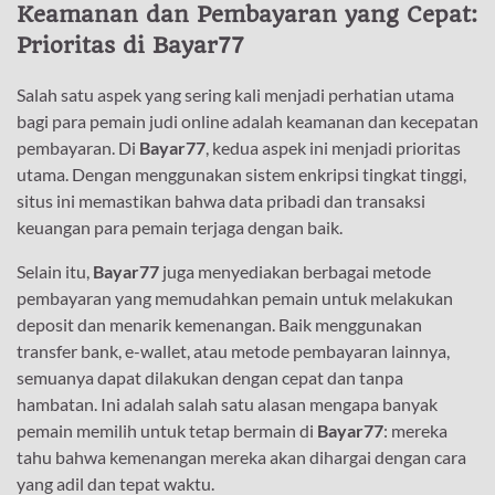
Keamanan dan Pembayaran yang Cepat:
Prioritas di Bayar77
Salah satu aspek yang sering kali menjadi perhatian utama
bagi para pemain judi online adalah keamanan dan kecepatan
pembayaran. Di
Bayar77
, kedua aspek ini menjadi prioritas
utama. Dengan menggunakan sistem enkripsi tingkat tinggi,
situs ini memastikan bahwa data pribadi dan transaksi
keuangan para pemain terjaga dengan baik.
Selain itu,
Bayar77
juga menyediakan berbagai metode
pembayaran yang memudahkan pemain untuk melakukan
deposit dan menarik kemenangan. Baik menggunakan
transfer bank, e-wallet, atau metode pembayaran lainnya,
semuanya dapat dilakukan dengan cepat dan tanpa
hambatan. Ini adalah salah satu alasan mengapa banyak
pemain memilih untuk tetap bermain di
Bayar77
: mereka
tahu bahwa kemenangan mereka akan dihargai dengan cara
yang adil dan tepat waktu.