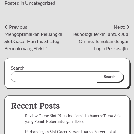
Posted in
Uncategorized
Post
Previous:
Next:
Mengoptimalkan Peluang di
Teknologi Terkini untuk Judi
navigation
Slot Gacor Hari Ini: Strategi
Online: Temukan dengan
Bermain yang Efektif
Login Perkasajitu
Search
Search
Recent Posts
Review Game Slot “5 Lucky Lions” Habanero: Tema Asia
yang Penuh Keberuntungan di Slot
Perbandingan Slot Gacor Server Luar vs Server Lokal