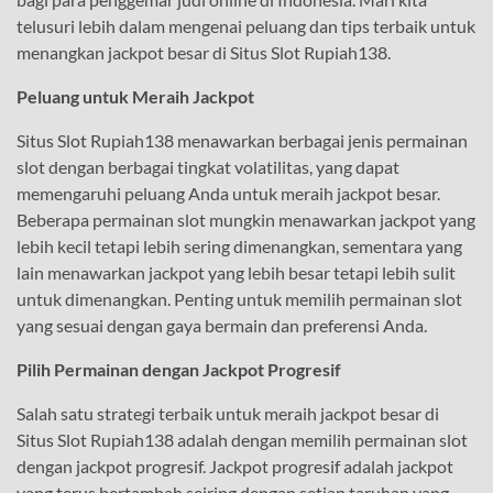
telusuri lebih dalam mengenai peluang dan tips terbaik untuk
menangkan jackpot besar di Situs Slot Rupiah138.
Peluang untuk Meraih Jackpot
Situs Slot Rupiah138 menawarkan berbagai jenis permainan
slot dengan berbagai tingkat volatilitas, yang dapat
memengaruhi peluang Anda untuk meraih jackpot besar.
Beberapa permainan slot mungkin menawarkan jackpot yang
lebih kecil tetapi lebih sering dimenangkan, sementara yang
lain menawarkan jackpot yang lebih besar tetapi lebih sulit
untuk dimenangkan. Penting untuk memilih permainan slot
yang sesuai dengan gaya bermain dan preferensi Anda.
Pilih Permainan dengan Jackpot Progresif
Salah satu strategi terbaik untuk meraih jackpot besar di
Situs Slot Rupiah138 adalah dengan memilih permainan slot
dengan jackpot progresif. Jackpot progresif adalah jackpot
yang terus bertambah seiring dengan setiap taruhan yang