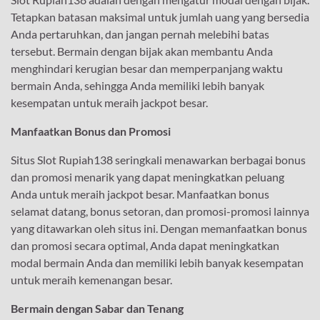
Tetapkan batasan maksimal untuk jumlah uang yang bersedia
Anda pertaruhkan, dan jangan pernah melebihi batas
tersebut. Bermain dengan bijak akan membantu Anda
menghindari kerugian besar dan memperpanjang waktu
bermain Anda, sehingga Anda memiliki lebih banyak
kesempatan untuk meraih jackpot besar.
Manfaatkan Bonus dan Promosi
Situs Slot Rupiah138 seringkali menawarkan berbagai bonus
dan promosi menarik yang dapat meningkatkan peluang
Anda untuk meraih jackpot besar. Manfaatkan bonus
selamat datang, bonus setoran, dan promosi-promosi lainnya
yang ditawarkan oleh situs ini. Dengan memanfaatkan bonus
dan promosi secara optimal, Anda dapat meningkatkan
modal bermain Anda dan memiliki lebih banyak kesempatan
untuk meraih kemenangan besar.
Bermain dengan Sabar dan Tenang