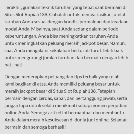
Terakhir, gunakan teknik taruhan yang tepat saat bermain di
Situs Slot Rupiah138. Cobalah untuk memvariasikan jumlah
taruhan Anda sesuai dengan kondisi permainan dan keadaan
modal Anda. Misalnya, saat Anda sedang dalam periode
keberuntungan, Anda bisa meningkatkan taruhan Anda
untuk meningkatkan peluang meraih jackpot besar. Namun,
saat Anda mengalami kekalahan berturut-turut, lebih baik
untuk mengurangi jumlah taruhan dan bermain dengan lebih
hati-hati.
Dengan menerapkan peluang dan tips terbaik yang telah
kami bagikan di atas, Anda memiliki peluang besar untuk
meraih jackpot besar di Situs Slot Rupiah138. Tetaplah
bermain dengan cerdas, sabar, dan bertanggung jawab, serta
jangan lupa untuk selalu menikmati setiap momen perjudian
online Anda. Semoga artikel ini bermanfaat dan membantu
Anda dalam meraih kesuksesan di dunia judi online. Selamat
bermain dan semoga berhasil!