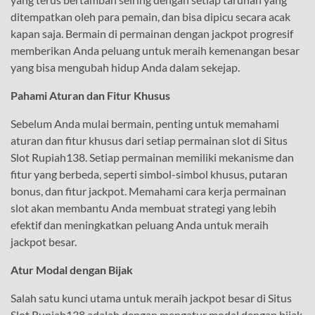
ditempatkan oleh para pemain, dan bisa dipicu secara acak
kapan saja. Bermain di permainan dengan jackpot progresif
memberikan Anda peluang untuk meraih kemenangan besar
yang bisa mengubah hidup Anda dalam sekejap.
Pahami Aturan dan Fitur Khusus
Sebelum Anda mulai bermain, penting untuk memahami
aturan dan fitur khusus dari setiap permainan slot di Situs
Slot Rupiah138. Setiap permainan memiliki mekanisme dan
fitur yang berbeda, seperti simbol-simbol khusus, putaran
bonus, dan fitur jackpot. Memahami cara kerja permainan
slot akan membantu Anda membuat strategi yang lebih
efektif dan meningkatkan peluang Anda untuk meraih
jackpot besar.
Atur Modal dengan Bijak
Salah satu kunci utama untuk meraih jackpot besar di Situs
Slot Rupiah138 adalah dengan mengatur modal dengan bijak.