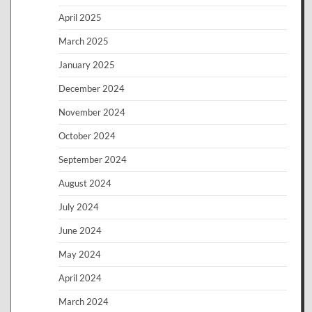
April 2025
March 2025
January 2025
December 2024
November 2024
October 2024
September 2024
August 2024
July 2024
June 2024
May 2024
April 2024
March 2024