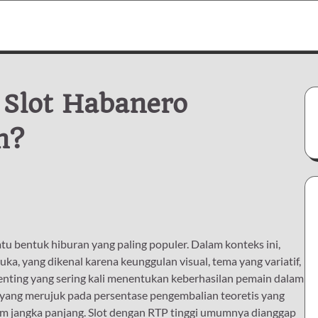
 Slot Habanero
n?
atu bentuk hiburan yang paling populer. Dalam konteks ini,
a, yang dikenal karena keunggulan visual, tema yang variatif,
nting yang sering kali menentukan keberhasilan pemain dalam
ah yang merujuk pada persentase pengembalian teoretis yang
am jangka panjang. Slot dengan RTP tinggi umumnya dianggap