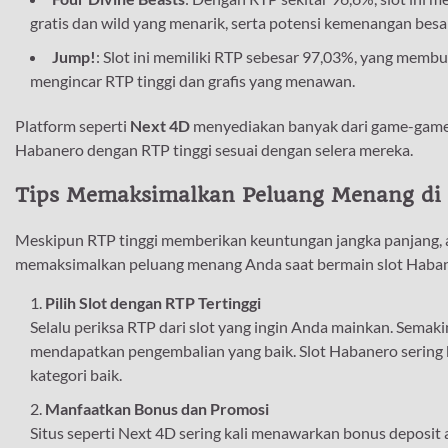
gratis dan wild yang menarik, serta potensi kemenangan besa
Jump!
: Slot ini memiliki RTP sebesar 97,03%, yang membu
mengincar RTP tinggi dan grafis yang menawan.
Platform seperti
Next 4D
menyediakan banyak dari game-game 
Habanero dengan RTP tinggi sesuai dengan selera mereka.
Tips Memaksimalkan Peluang Menang di 
Meskipun RTP tinggi memberikan keuntungan jangka panjang, a
memaksimalkan peluang menang Anda saat bermain slot Habane
Pilih Slot dengan RTP Tertinggi
Selalu periksa RTP dari slot yang ingin Anda mainkan. Semak
mendapatkan pengembalian yang baik. Slot Habanero sering 
kategori baik.
Manfaatkan Bonus dan Promosi
Situs seperti Next 4D sering kali menawarkan bonus deposit 