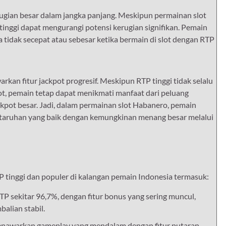
ugian besar dalam jangka panjang. Meskipun permainan slot
tinggi dapat mengurangi potensi kerugian signifikan. Pemain
a tidak secepat atau sebesar ketika bermain di slot dengan RTP
an fitur jackpot progresif. Meskipun RTP tinggi tidak selalu
, pemain tetap dapat menikmati manfaat dari peluang
pot besar. Jadi, dalam permainan slot Habanero, pemain
aruhan yang baik dengan kemungkinan menang besar melalui
 tinggi dan populer di kalangan pemain Indonesia termasuk:
TP sekitar 96,7%, dengan fitur bonus yang sering muncul,
alian stabil.
 menawarkan gameplay yang mendalam dengan fitur putaran