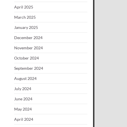
April 2025
March 2025
January 2025
December 2024
November 2024
October 2024
September 2024
August 2024
July 2024
June 2024
May 2024
April 2024