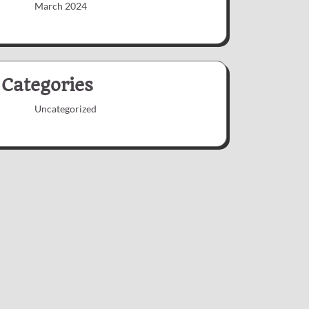
March 2024
Categories
Uncategorized