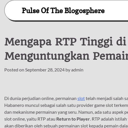
Skip
Pulse Of The Blogosphere
to
content
Mengapa RTP Tinggi di
Menguntungkan Pemai
Posted on
September 28, 2024
by
admin
Di dunia perjudian online, permainan
slot
telah menjadi salah s
Habanero muncul sebagai salah satu provider game slot terkemuk
dan mekanisme permainan yang seru. Namun, ada satu aspek pe
slot online, yaitu RTP atau
Return to Player
. RTP adalah istil
akan diberikan oleh sebuah permainan slot kepada pemain dal