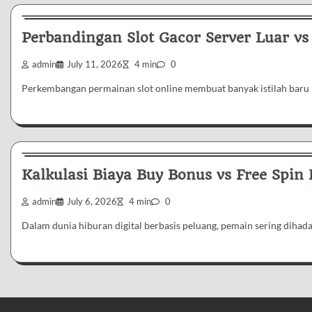
Uncategorized
Perbandingan Slot Gacor Server Luar vs
admin
July 11, 2026
4 min
0
Perkembangan permainan slot online membuat banyak istilah baru m
Uncategorized
Kalkulasi Biaya Buy Bonus vs Free Spin 
admin
July 6, 2026
4 min
0
Dalam dunia hiburan digital berbasis peluang, pemain sering dihad