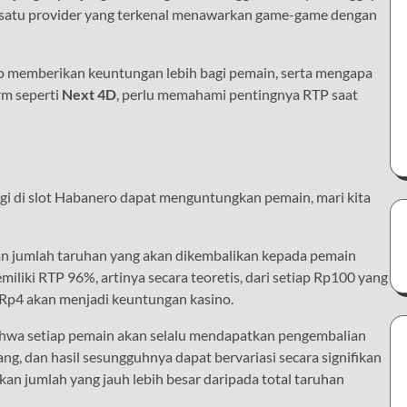
 satu provider yang terkenal menawarkan game-game dengan
ro memberikan keuntungan lebih bagi pemain, serta mengapa
rm seperti
Next 4D
, perlu memahami pentingnya RTP saat
gi di slot Habanero dapat menguntungkan pemain, mari kita
kan jumlah taruhan yang akan dikembalikan kepada pemain
miliki RTP 96%, artinya secara teoretis, dari setiap Rp100 yang
 Rp4 akan menjadi keuntungan kasino.
hwa setiap pemain akan selalu mendapatkan pengembalian
ang, dan hasil sesungguhnya dapat bervariasi secara signifikan
n jumlah yang jauh lebih besar daripada total taruhan