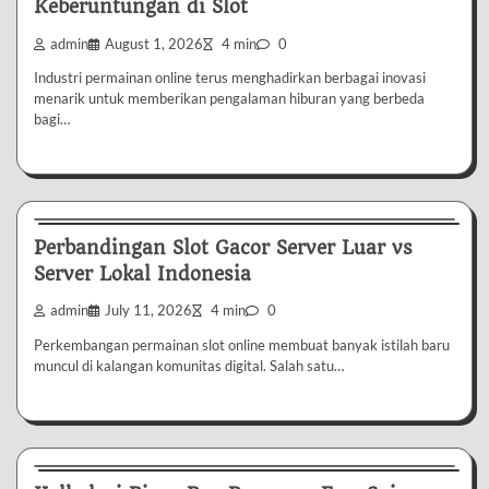
Keberuntungan di Slot
admin
August 1, 2026
4 min
0
Industri permainan online terus menghadirkan berbagai inovasi
menarik untuk memberikan pengalaman hiburan yang berbeda
bagi…
Uncategorized
Perbandingan Slot Gacor Server Luar vs
Server Lokal Indonesia
admin
July 11, 2026
4 min
0
Perkembangan permainan slot online membuat banyak istilah baru
muncul di kalangan komunitas digital. Salah satu…
Uncategorized