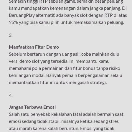
Semakin tinggi RTP sebuah game, semakin besar peluang
kamu mendapatkan kemenangan dalam jangka panjang. Di
BeruangPlay alternatif, ada banyak slot dengan RTP di atas
95% yang bisa kamu pilih untuk memaksimalkan peluang.
Manfaatkan Fitur Demo
Sebelum bertaruh dengan uang asli, coba mainkan dulu
versi demo slot yang tersedia. Ini membantu kamu
memahami pola permainan dan fitur bonus tanpa risiko
kehilangan modal. Banyak pemain berpengalaman selalu
memanfaatkan fitur ini untuk mengasah strategi.
Jangan Terbawa Emosi
Salah satu penyebab kekalahan fatal adalah bermain saat
emosi sedang tidak stabil, misalnya ketika sedang stres
atau marah karena kalah beruntun. Emosi yang tidak