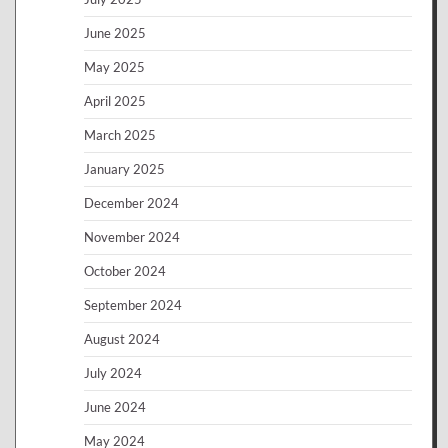
June 2025
May 2025
April 2025
March 2025
January 2025
December 2024
November 2024
October 2024
September 2024
August 2024
July 2024
June 2024
May 2024