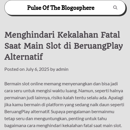
Skip
Pulse Of The Blogosphere
to
content
Menghindari Kekalahan Fatal
Saat Main Slot di BeruangPlay
Alternatif
Posted on
July 6, 2025
by
admin
Bermain slot online memang menyenangkan dan bisa jadi
cara seru untuk mengisi waktu luang. Namun, seperti halnya
permainan judi lainnya, risiko kalah tentu selalu ada. Apalagi
jika kamu bermain di platform yang sedang naik daun seperti
BeruangPlay alternatif. Supaya pengalaman bermainmu
tetap seru dan menguntungkan, penting untuk tahu
bagaimana cara menghindari kekalahan fatal saat main slot.