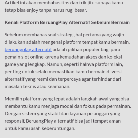
Artikel ini akan membahas tips dan trik jitu supaya kamu
tetap bisa enjoy tanpa harus rugi besar.
Kenali Platform BeruangPlay Alternatif Sebelum Bermain
Sebelum membahas soal strategi, hal pertama yang wajib
dilakukan adalah mengenal platform tempat kamu bermain.
beruangplay alternatif
adalah pilihan populer bagi para
pemain slot online karena kemudahan akses dan koleksi
game yang lengkap. Namun, seperti halnya platform lain,
penting untuk selalu memastikan kamu bermain di versi
alternatif yang resmi dan terpercaya agar terhindar dari
masalah teknis atau keamanan.
Memilih platform yang tepat adalah langkah awal yang bisa
membantu kamu menjaga modal dan fokus pada permainan.
Dengan sistem yang stabil dan layanan pelanggan yang
responsif, BeruangPlay alternatif bisa jadi tempat aman
untuk kamu asah keberuntungan.