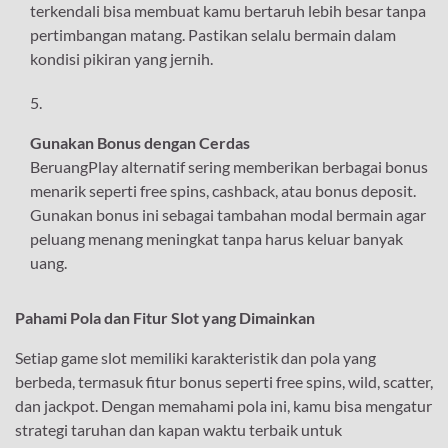
terkendali bisa membuat kamu bertaruh lebih besar tanpa
pertimbangan matang. Pastikan selalu bermain dalam
kondisi pikiran yang jernih.
Gunakan Bonus dengan Cerdas
BeruangPlay alternatif sering memberikan berbagai bonus
menarik seperti free spins, cashback, atau bonus deposit.
Gunakan bonus ini sebagai tambahan modal bermain agar
peluang menang meningkat tanpa harus keluar banyak
uang.
Pahami Pola dan Fitur Slot yang Dimainkan
Setiap game slot memiliki karakteristik dan pola yang
berbeda, termasuk fitur bonus seperti free spins, wild, scatter,
dan jackpot. Dengan memahami pola ini, kamu bisa mengatur
strategi taruhan dan kapan waktu terbaik untuk