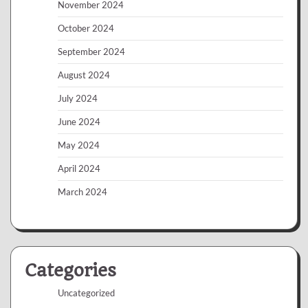
November 2024
October 2024
September 2024
August 2024
July 2024
June 2024
May 2024
April 2024
March 2024
Categories
Uncategorized