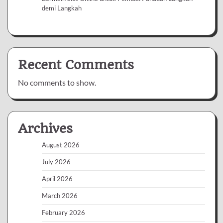
demi Langkah
Recent Comments
No comments to show.
Archives
August 2026
July 2026
April 2026
March 2026
February 2026