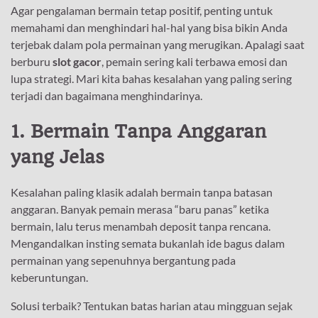
Agar pengalaman bermain tetap positif, penting untuk
memahami dan menghindari hal-hal yang bisa bikin Anda
terjebak dalam pola permainan yang merugikan. Apalagi saat
berburu
slot gacor
, pemain sering kali terbawa emosi dan
lupa strategi. Mari kita bahas kesalahan yang paling sering
terjadi dan bagaimana menghindarinya.
1. Bermain Tanpa Anggaran
yang Jelas
Kesalahan paling klasik adalah bermain tanpa batasan
anggaran. Banyak pemain merasa “baru panas” ketika
bermain, lalu terus menambah deposit tanpa rencana.
Mengandalkan insting semata bukanlah ide bagus dalam
permainan yang sepenuhnya bergantung pada
keberuntungan.
Solusi terbaik? Tentukan batas harian atau mingguan sejak