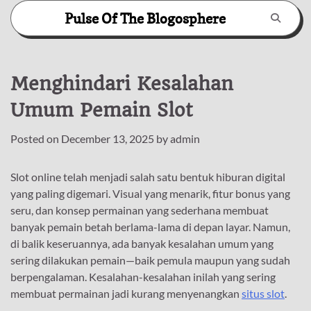
Skip
Pulse Of The Blogosphere
to
content
Menghindari Kesalahan
Umum Pemain Slot
Posted on
December 13, 2025
by
admin
Slot online telah menjadi salah satu bentuk hiburan digital
yang paling digemari. Visual yang menarik, fitur bonus yang
seru, dan konsep permainan yang sederhana membuat
banyak pemain betah berlama-lama di depan layar. Namun,
di balik keseruannya, ada banyak kesalahan umum yang
sering dilakukan pemain—baik pemula maupun yang sudah
berpengalaman. Kesalahan-kesalahan inilah yang sering
membuat permainan jadi kurang menyenangkan
situs slot
.