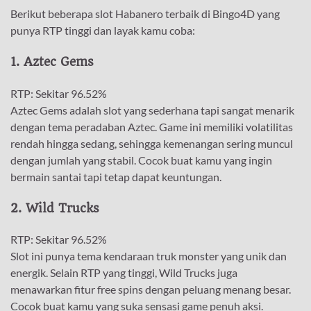
Berikut beberapa slot Habanero terbaik di Bingo4D yang
punya RTP tinggi dan layak kamu coba:
1.
Aztec Gems
RTP: Sekitar 96.52%
Aztec Gems adalah slot yang sederhana tapi sangat menarik
dengan tema peradaban Aztec. Game ini memiliki volatilitas
rendah hingga sedang, sehingga kemenangan sering muncul
dengan jumlah yang stabil. Cocok buat kamu yang ingin
bermain santai tapi tetap dapat keuntungan.
2.
Wild Trucks
RTP: Sekitar 96.52%
Slot ini punya tema kendaraan truk monster yang unik dan
energik. Selain RTP yang tinggi, Wild Trucks juga
menawarkan fitur free spins dengan peluang menang besar.
Cocok buat kamu yang suka sensasi game penuh aksi.