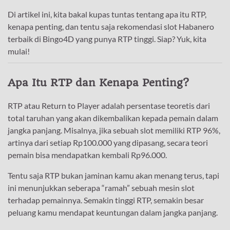
Di artikel ini, kita bakal kupas tuntas tentang apa itu RTP,
kenapa penting, dan tentu saja rekomendasi slot Habanero
terbaik di Bingo4D yang punya RTP tinggi. Siap? Yuk, kita
mulai!
Apa Itu RTP dan Kenapa Penting?
RTP atau Return to Player adalah persentase teoretis dari
total taruhan yang akan dikembalikan kepada pemain dalam
jangka panjang. Misalnya, jika sebuah slot memiliki RTP 96%,
artinya dari setiap Rp100.000 yang dipasang, secara teori
pemain bisa mendapatkan kembali Rp96.000.
Tentu saja RTP bukan jaminan kamu akan menang terus, tapi
ini menunjukkan seberapa “ramah” sebuah mesin slot
terhadap pemainnya. Semakin tinggi RTP, semakin besar
peluang kamu mendapat keuntungan dalam jangka panjang.