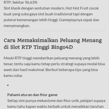
RTP: Sekitar 96.63%
Slot klasik dengan sentuhan modern, Hot Hot Fruit cocok
buat yang suka gaya slot buah tradisional tapi dengan
potensi kemenangan lebih tinggi. Gameplaynya cepat dan
menyenangkan.
Cara Memaksimalkan Peluang Menang
di Slot RTP Tinggi Bingo4D
Meski RTP tinggi memberikan peluang menang yang lebih
besar, tentu saja kamu tetap perlu strategi supaya modal bisa
awet dan hasil maksimal. Berikut beberapa tips yang bisa
kamu coba:
Pahami aturan dan fitur game
Setiap slot punya mekanisme dan fitur unik, pelajari supaya
kamu tahu kapan waktu terbaik untuk menaikkan taruhan