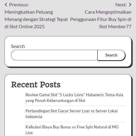
Post
Previous:
Next:
Meningkatkan Peluang
Cara Mengoptimalkan
navigation
Menang dengan Strategi Tepat
Penggunaan Fitur Buy Spin di
di Slot Online 2025
Slot Member77
Search
Search
Recent Posts
Review Game Slot “5 Lucky Lions” Habanero: Tema Asia
yang Penuh Keberuntungan di Slot
Perbandingan Slot Gacor Server Luar vs Server Lokal
Indonesia
Kalkulasi Biaya Buy Bonus vs Free Spin Natural di MG
Live