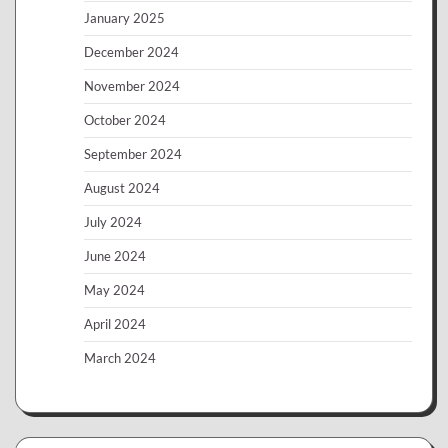
January 2025
December 2024
November 2024
October 2024
September 2024
August 2024
July 2024
June 2024
May 2024
April 2024
March 2024