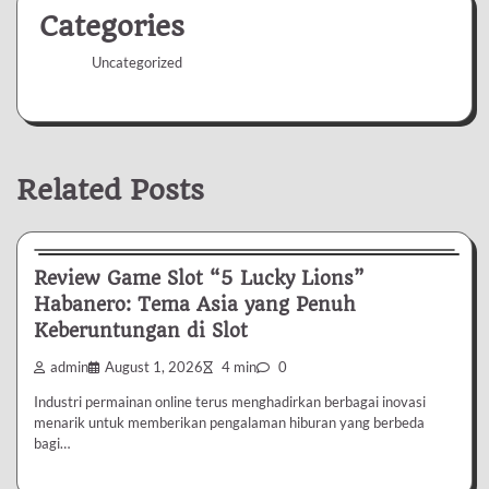
Categories
Uncategorized
Related Posts
Uncategorized
Review Game Slot “5 Lucky Lions”
Habanero: Tema Asia yang Penuh
Keberuntungan di Slot
admin
August 1, 2026
4 min
0
Industri permainan online terus menghadirkan berbagai inovasi
menarik untuk memberikan pengalaman hiburan yang berbeda
bagi…