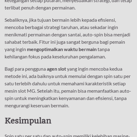
ketegangan setiap putaran, menyesuaikan strategi, dan tetap
terlibat penuh dengan permainan.
Sebaliknya, jika tujuan bermain lebih kepada efisiensi,
mencoba berbagai strategi taruhan, atau sekadar ingin
menikmati permainan dengan santai, auto-spin bisa menjadi
sahabat terbaik. Fitur ini juga sangat berguna bagi pemain
yang ingin
mengoptimalkan waktu bermain
tanpa
kehilangan fokus pada keseluruhan pengalaman.
Bagi para pengguna
agen slot
yang ingin mencoba kedua
metode ini, ada baiknya untuk memulai dengan spin satu per
satu terlebih dahulu untuk memahami karakteristik setiap
mesin slot MG. Setelah itu, pemain bisa memanfaatkan auto-
spin untuk meningkatkan kenyamanan dan efisiensi, tanpa
mengurangi keseruan bermain.
Kesimpulan
Spin satu per satu dan auto-spin memiliki kelebihan masing-