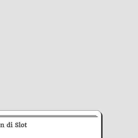
 di Slot