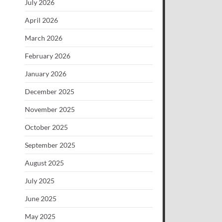
July 2026
April 2026
March 2026
February 2026
January 2026
December 2025
November 2025
October 2025
September 2025
August 2025
July 2025
June 2025
May 2025