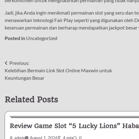
berkomitmen untuk menghadirkan permainan yang tidak hanya s
Jadi, jika Anda ingin menikmati permainan slot yang seru dan te
menawarkan teknologi Fair Play seperti yang digunakan oleh Dr
keseruan permainan dan berharap mendapatkan jackpot besar y
Posted in
Uncategorized
Post
Previous:
Kelebihan Bermain Link Slot Online Maxwin untuk
navigation
Keuntungan Besar
Related Posts
Uncategorized
Review Game Slot “5 Lucky Lions” Haba
admin
August 1, 2026
4 min
0