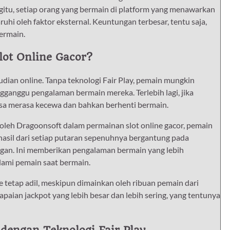
gitu, setiap orang yang bermain di platform yang menawarkan
hi oleh faktor eksternal. Keuntungan terbesar, tentu saja,
bermain.
lot Online Gacor?
dian online. Tanpa teknologi Fair Play, pemain mungkin
gganggu pengalaman bermain mereka. Terlebih lagi, jika
isa merasa kecewa dan bahkan berhenti bermain.
 oleh Dragoonsoft dalam permainan slot online gacor, pemain
hasil dari setiap putaran sepenuhnya bergantung pada
gan. Ini memberikan pengalaman bermain yang lebih
ami pemain saat bermain.
e tetap adil, meskipun dimainkan oleh ribuan pemain dari
apaian jackpot yang lebih besar dan lebih sering, yang tentunya