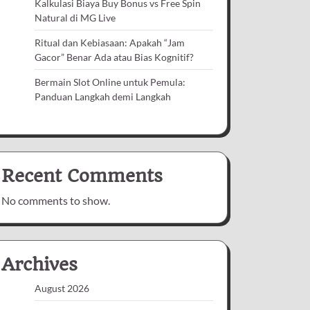
Kalkulasi Biaya Buy Bonus vs Free Spin
Natural di MG Live
Ritual dan Kebiasaan: Apakah “Jam
Gacor” Benar Ada atau Bias Kognitif?
Bermain Slot Online untuk Pemula:
Panduan Langkah demi Langkah
Recent Comments
No comments to show.
Archives
August 2026