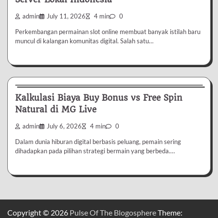
admin
July 11, 2026
4 min
0
Perkembangan permainan slot online membuat banyak istilah baru
muncul di kalangan komunitas digital. Salah satu…
Uncategorized
Kalkulasi Biaya Buy Bonus vs Free Spin
Natural di MG Live
admin
July 6, 2026
4 min
0
Dalam dunia hiburan digital berbasis peluang, pemain sering
dihadapkan pada pilihan strategi bermain yang berbeda.…
Copyright © 2026
Pulse Of The Blogosphere
Theme: