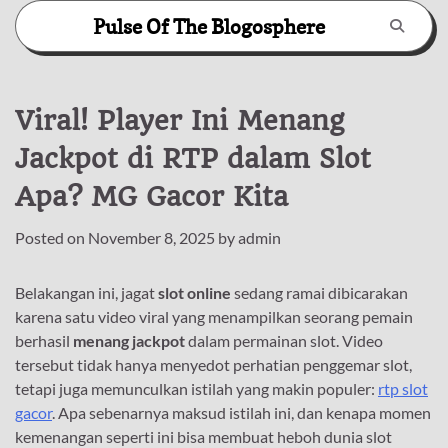
Skip
Pulse Of The Blogosphere
to
content
Viral! Player Ini Menang
Jackpot di RTP dalam Slot
Apa? MG Gacor Kita
Posted on
November 8, 2025
by
admin
Belakangan ini, jagat
slot online
sedang ramai dibicarakan
karena satu video viral yang menampilkan seorang pemain
berhasil
menang jackpot
dalam permainan slot. Video
tersebut tidak hanya menyedot perhatian penggemar slot,
tetapi juga memunculkan istilah yang makin populer:
rtp slot
gacor
. Apa sebenarnya maksud istilah ini, dan kenapa momen
kemenangan seperti ini bisa membuat heboh dunia slot