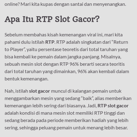
online? Mari kita kupas dengan santai dan menyenangkan.
Apa Itu RTP Slot Gacor?
Sebelum membahas kisah kemenangan viral ini, mari kita
pahami dulu istilah
RTP
. RTP adalah singkatan dari “Return
to Player”, yaitu persentase teoretis dari total taruhan yang
bisa kembali ke pemain dalam jangka panjang. Misalnya,
sebuah mesin slot dengan RTP 96% berarti secara teoritis
dari total taruhan yang dimainkan, 96% akan kembali dalam
bentuk kemenangan.
Nah, istilah
slot gacor
muncul di kalangan pemain untuk
menggambarkan mesin yang sedang “baik”, alias memberikan
kemenangan lebih sering dari biasanya. Jadi,
RTP slot gacor
adalah kondisi di mana mesin slot memiliki RTP tinggi dan
sedang berada pada periode memberikan hadiah yang lebih
sering, sehingga peluang pemain untuk menang lebih besar.