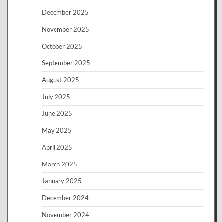
December 2025
November 2025
October 2025
September 2025
August 2025
July 2025
June 2025
May 2025
April 2025
March 2025
January 2025
December 2024
November 2024