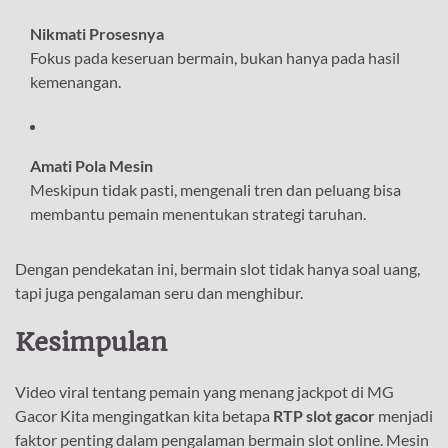
Nikmati Prosesnya
Fokus pada keseruan bermain, bukan hanya pada hasil
kemenangan.
Amati Pola Mesin
Meskipun tidak pasti, mengenali tren dan peluang bisa
membantu pemain menentukan strategi taruhan.
Dengan pendekatan ini, bermain slot tidak hanya soal uang,
tapi juga pengalaman seru dan menghibur.
Kesimpulan
Video viral tentang pemain yang menang jackpot di MG
Gacor Kita mengingatkan kita betapa
RTP slot gacor
menjadi
faktor penting dalam pengalaman bermain slot online. Mesin