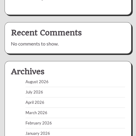
Recent Comments
No comments to show.
Archives
August 2026
July 2026
April 2026
March 2026
February 2026
January 2026