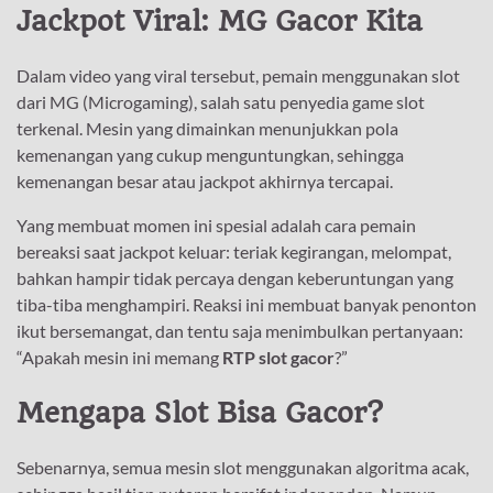
Jackpot Viral: MG Gacor Kita
Dalam video yang viral tersebut, pemain menggunakan slot
dari MG (Microgaming), salah satu penyedia game slot
terkenal. Mesin yang dimainkan menunjukkan pola
kemenangan yang cukup menguntungkan, sehingga
kemenangan besar atau jackpot akhirnya tercapai.
Yang membuat momen ini spesial adalah cara pemain
bereaksi saat jackpot keluar: teriak kegirangan, melompat,
bahkan hampir tidak percaya dengan keberuntungan yang
tiba-tiba menghampiri. Reaksi ini membuat banyak penonton
ikut bersemangat, dan tentu saja menimbulkan pertanyaan:
“Apakah mesin ini memang
RTP slot gacor
?”
Mengapa Slot Bisa Gacor?
Sebenarnya, semua mesin slot menggunakan algoritma acak,