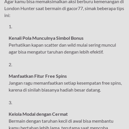
Agar kamu bisa memaksimalkan aksi berburu kemenangan di
London Hunter saat bermain di gacor77, simak beberapa tips
ini:
Kenali Pola Munculnya Simbol Bonus
Perhatikan kapan scatter dan wild mulai sering muncul
agar bisa mengatur taruhan dengan lebih efektif.
Manfaatkan Fitur Free Spins
Jangan ragu memanfaatkan setiap kesempatan free spins,
karena di sinilah biasanya hadiah besar datang.
Kelola Modal dengan Cermat
Bermain dengan taruhan kecil di awal bisa membantu
kamu bertahan lebih lama, terutama saat mencoba