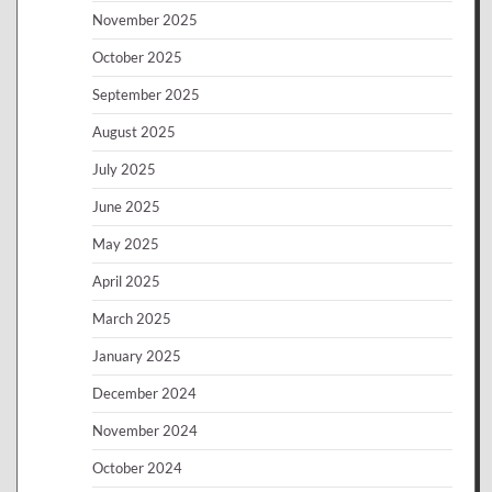
November 2025
October 2025
September 2025
August 2025
July 2025
June 2025
May 2025
April 2025
March 2025
January 2025
December 2024
November 2024
October 2024