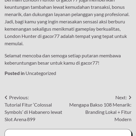
keuntungan tambahan lewat kemudahan transaksi, bonus
menarik, dan dukungan layanan pelanggan yang profesional.
Jadi, bagi kamu yang ingin merasakan sensasi aksi berburu
kemenangan sekaligus menikmati gameplay berkualitas,
London Hunter di gacor77 adalah tempat yang tepat untuk
memulai.
Selamat mencoba dan semoga setiap putaran membawa
keberuntungan besar untuk kamu di gacor77!
Posted in
Uncategorized
Post
Previous:
Next:
Tutorial Fitur ‘Colossal
Mengapa Bakso 108 Menarik:
navigation
Symbols’ di Habanero lewat
Branding Lokal + Fitur
Slot Arena 899
Modern