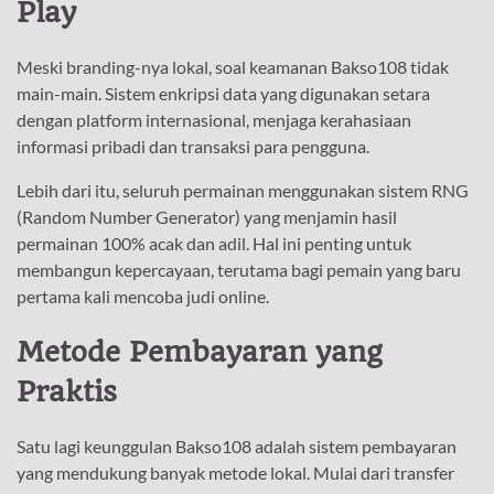
Play
Meski branding-nya lokal, soal keamanan Bakso108 tidak
main-main. Sistem enkripsi data yang digunakan setara
dengan platform internasional, menjaga kerahasiaan
informasi pribadi dan transaksi para pengguna.
Lebih dari itu, seluruh permainan menggunakan sistem RNG
(Random Number Generator) yang menjamin hasil
permainan 100% acak dan adil. Hal ini penting untuk
membangun kepercayaan, terutama bagi pemain yang baru
pertama kali mencoba judi online.
Metode Pembayaran yang
Praktis
Satu lagi keunggulan Bakso108 adalah sistem pembayaran
yang mendukung banyak metode lokal. Mulai dari transfer