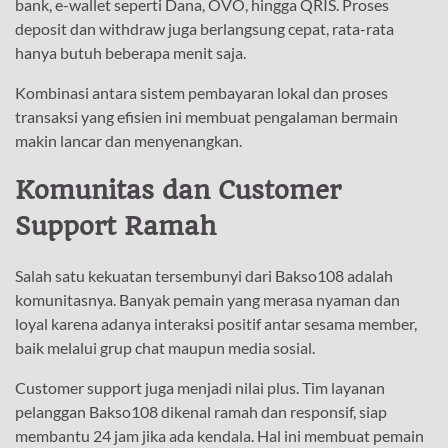
bank, e-wallet seperti Dana, OVO, hingga QRIS. Proses
deposit dan withdraw juga berlangsung cepat, rata-rata
hanya butuh beberapa menit saja.
Kombinasi antara sistem pembayaran lokal dan proses
transaksi yang efisien ini membuat pengalaman bermain
makin lancar dan menyenangkan.
Komunitas dan Customer
Support Ramah
Salah satu kekuatan tersembunyi dari Bakso108 adalah
komunitasnya. Banyak pemain yang merasa nyaman dan
loyal karena adanya interaksi positif antar sesama member,
baik melalui grup chat maupun media sosial.
Customer support juga menjadi nilai plus. Tim layanan
pelanggan Bakso108 dikenal ramah dan responsif, siap
membantu 24 jam jika ada kendala. Hal ini membuat pemain