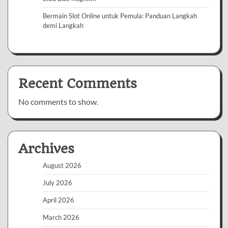
Bermain Slot Online untuk Pemula: Panduan Langkah
demi Langkah
Recent Comments
No comments to show.
Archives
August 2026
July 2026
April 2026
March 2026