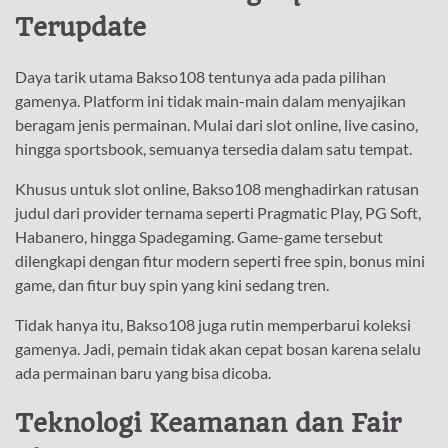
Terupdate
Daya tarik utama Bakso108 tentunya ada pada pilihan
gamenya. Platform ini tidak main-main dalam menyajikan
beragam jenis permainan. Mulai dari slot online, live casino,
hingga sportsbook, semuanya tersedia dalam satu tempat.
Khusus untuk slot online, Bakso108 menghadirkan ratusan
judul dari provider ternama seperti Pragmatic Play, PG Soft,
Habanero, hingga Spadegaming. Game-game tersebut
dilengkapi dengan fitur modern seperti free spin, bonus mini
game, dan fitur buy spin yang kini sedang tren.
Tidak hanya itu, Bakso108 juga rutin memperbarui koleksi
gamenya. Jadi, pemain tidak akan cepat bosan karena selalu
ada permainan baru yang bisa dicoba.
Teknologi Keamanan dan Fair