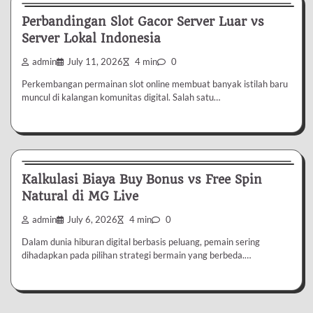
Perbandingan Slot Gacor Server Luar vs
Server Lokal Indonesia
admin
July 11, 2026
4 min
0
Perkembangan permainan slot online membuat banyak istilah baru
muncul di kalangan komunitas digital. Salah satu…
Uncategorized
Kalkulasi Biaya Buy Bonus vs Free Spin
Natural di MG Live
admin
July 6, 2026
4 min
0
Dalam dunia hiburan digital berbasis peluang, pemain sering
dihadapkan pada pilihan strategi bermain yang berbeda.…