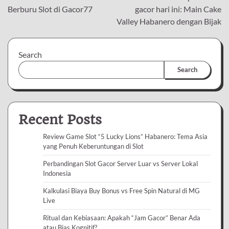
navigation
Berburu Slot di Gacor77
gacor hari ini: Main Cake
Valley Habanero dengan Bijak
Search
Search
Recent Posts
Review Game Slot “5 Lucky Lions” Habanero: Tema Asia
yang Penuh Keberuntungan di Slot
Perbandingan Slot Gacor Server Luar vs Server Lokal
Indonesia
Kalkulasi Biaya Buy Bonus vs Free Spin Natural di MG
Live
Ritual dan Kebiasaan: Apakah “Jam Gacor” Benar Ada
atau Bias Kognitif?