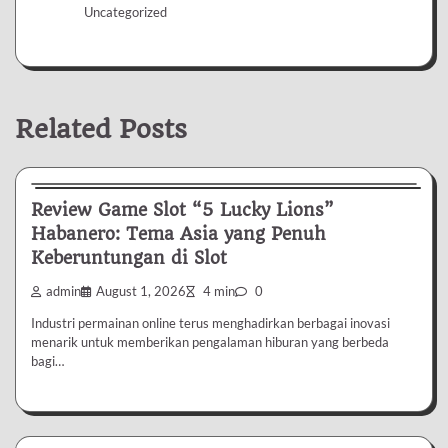
Uncategorized
Related Posts
Uncategorized
Review Game Slot “5 Lucky Lions”
Habanero: Tema Asia yang Penuh
Keberuntungan di Slot
admin
August 1, 2026
4 min
0
Industri permainan online terus menghadirkan berbagai inovasi
menarik untuk memberikan pengalaman hiburan yang berbeda
bagi…
Uncategorized